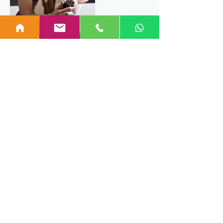
İletişim Bilgileri
Topağacı, Ezber Caddesi no:32,
Ümraniye/İstanbul, Türkiye
0545 545 0161
dostlarpett@gmail.com
©2015 by Happy Pet Kuaför. Güçlendirilmiş ve güvenli