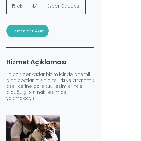
₺1
Türk
15 dk.
1
₺1
Ezber Caddesi
lirası
5
d
k
.
Hemen Yer Ayırt
Hizmet Açıklaması
En az sizler kadar bizim içinde önemli
olan dostlarımızın cinsi, ırkı ve anatomik
özelliklerine göre tüy kesimlerinde
olduğu gibi tırnak kesimide
yapmaktayız.