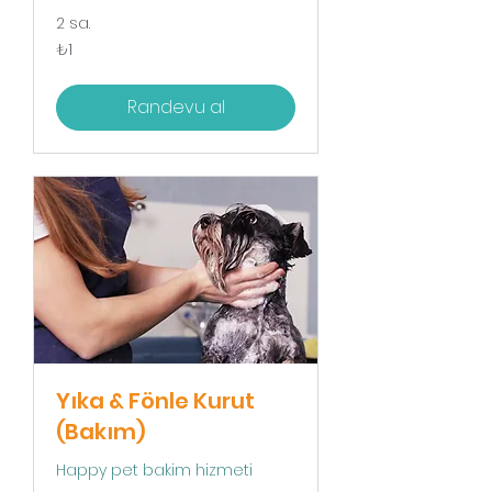
2 sa.
₺1
₺1
Türk
lirası
Randevu al
Yıka & Fönle Kurut
(Bakım)
Happy pet bakim hizmeti