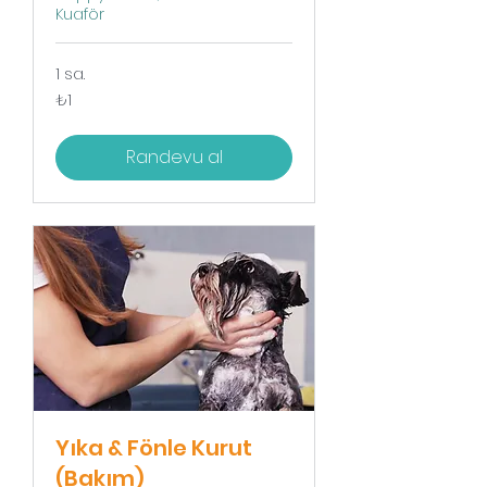
Kuaför
1 sa.
₺1
₺1
Türk
lirası
Randevu al
Yıka & Fönle Kurut
(Bakım)