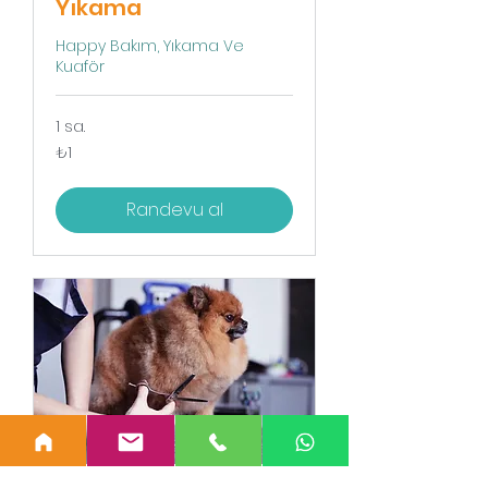
Yıkama
Happy Bakım, Yıkama Ve
Kuaför
1 sa.
₺1
₺1
Türk
lirası
Randevu al