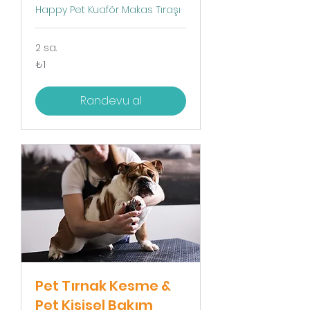
Happy Pet Kuaför Makas Tıraşı
2 sa.
₺1
₺1
Türk
lirası
Randevu al
Pet Tırnak Kesme &
Pet Kişisel Bakım