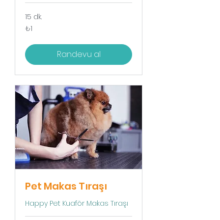
15 dk.
₺1
₺1
Türk
lirası
Randevu al
Pet Makas Tıraşı
Happy Pet Kuaför Makas Tıraşı