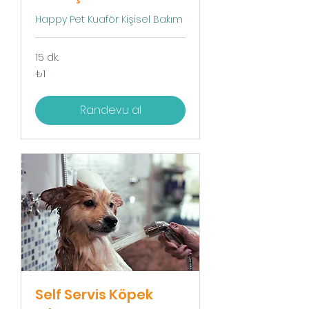
Happy Pet Kuaför Kişisel Bakım
15 dk.
₺1
₺1
Türk
lirası
Randevu al
Self Servis Köpek