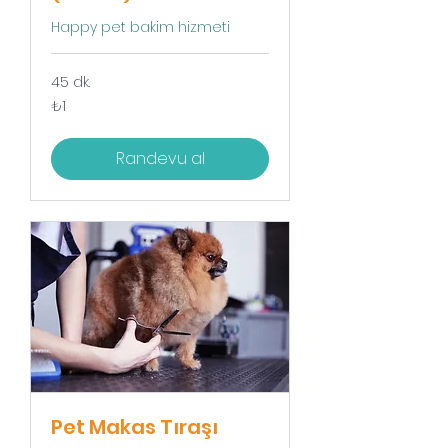
Happy pet bakim hizmeti
45 dk.
₺1
₺1
Türk
lirası
Randevu al
Pet Makas Tıraşı