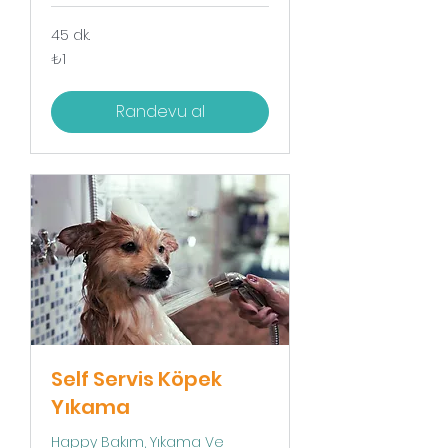
45 dk.
₺1
₺1
Türk
lirası
Randevu al
Self Servis Köpek
Yıkama
Happy Bakım, Yıkama Ve