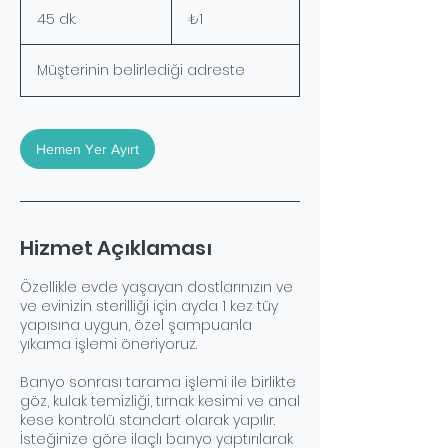
₺1
Türk
45 dk.
4
₺1
lirası
5
d
Müşterinin belirlediği adreste
k
.
Hemen Yer Ayırt
Hizmet Açıklaması
Özellikle evde yaşayan dostlarınızın ve
ve evinizin sterilliği için ayda 1 kez tüy
yapısına uygun, özel şampuanla
yıkama işlemi öneriyoruz.
Banyo sonrası tarama işlemi ile birlikte
göz, kulak temizliği, tırnak kesimi ve anal
kese kontrolü standart olarak yapılır.
İsteğinize göre ilaçlı banyo yaptırılarak