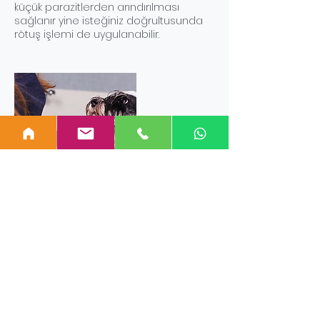
küçük parazitlerden arındırılması
sağlanır yine isteğiniz doğrultusunda
rötuş işlemi de uygulanabilir.
İletişim Bilgileri
0545 545 0161
dostlarpett@gmail.com
Topağacı, Ezber Caddesi no:32,
Ümraniye/İstanbul, Türkiye